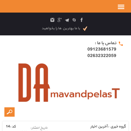
با ما بهترین ها را بخواهید
تماس با ما :
09123681579
02632322059
گروه خبري :
آخرین اخبار
كد :
14
تاريخ انتشار :